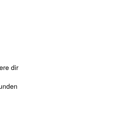
re dir
tunden