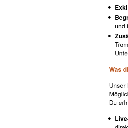
Exkl
Begr
und 
Zusä
Trom
Unte
Was di
Unser 
Möglich
Du erhä
Liv
direk