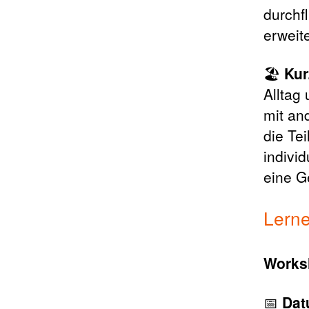
durchf
erweit
🏖️
Kur
Alltag
mit an
die Te
indivi
eine G
Lern
Worksh
📅
Da