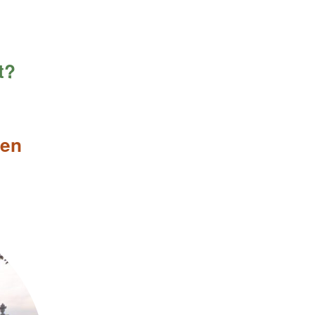
t?
gen