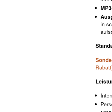
MP3-
Ausg
in s
aufs
Standa
Sonde
Rabatt
Leistu
Inte
Pers