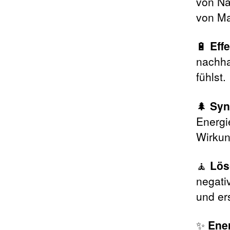
von Na
von Ma
🔋
Eff
nachha
fühlst.
🌲
Syn
Energi
Wirkun
🧘
Lös
negati
und er
✨
Ener