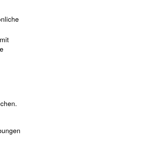
önliche
mit
te
uchen.
Übungen