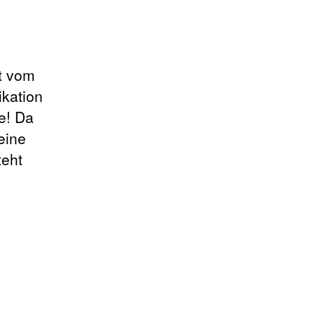
it vom
ikation
e! Da
eine
teht