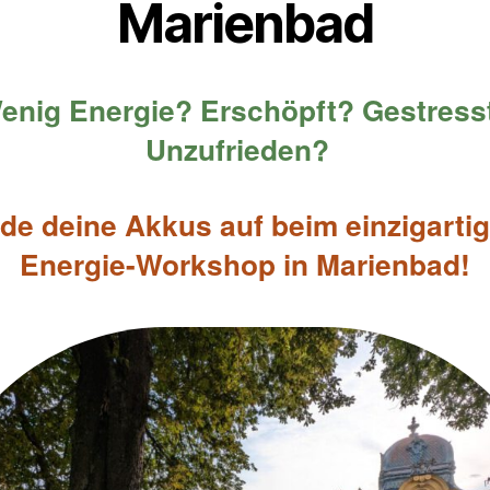
Marienbad
enig Energie? Erschöpft? Gestress
Unzufrieden?
de deine Akkus auf beim einzigarti
Energie-Workshop in Marienbad!