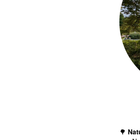
🌳
Nat